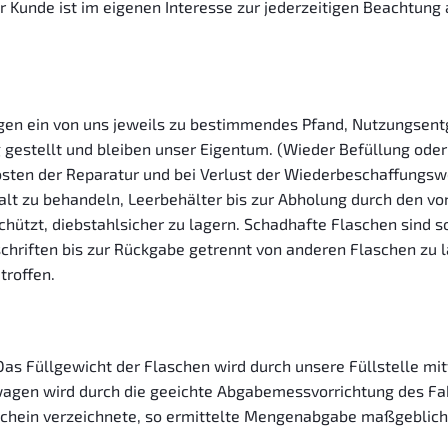
unde ist im eigenen Interesse zur jederzeitigen Beachtung a
en ein von uns jeweils zu bestimmendes Pfand, Nutzungsentge
g gestellt und bleiben unser Eigentum. (Wieder Befüllung od
sten der Reparatur und bei Verlust der Wiederbeschaffungswe
alt zu behandeln, Leerbehälter bis zur Abholung durch den vo
hützt, diebstahlsicher zu lagern. Schadhafte Flaschen sind s
chriften bis zur Rückgabe getrennt von anderen Flaschen zu l
troffen.
 Das Füllgewicht der Flaschen wird durch unsere Füllstelle m
agen wird durch die geeichte Abgabemessvorrichtung des Fahr
rschein verzeichnete, so ermittelte Mengenabgabe maßgeblich