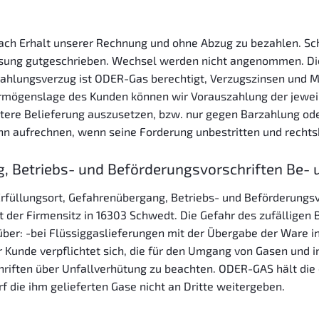
nach Erhalt unserer Rechnung und ohne Abzug zu bezahlen. Sc
sung gutgeschrieben. Wechsel werden nicht angenommen. Die
 Zahlungsverzug ist ODER-Gas berechtigt, Verzugszinsen und
rmögenslage des Kunden können wir Vorauszahlung der jeweil
eitere Belieferung auszusetzen, bzw. nur gegen Barzahlung ode
 aufrechnen, wenn seine Forderung unbestritten und rechtskr
g, Betriebs- und Beförderungsvorschriften Be- 
rfüllungsort, Gefahrenübergang, Betriebs- und Beförderungsv
st der Firmensitz in 16303 Schwedt. Die Gefahr des zufällige
ber: -bei Flüssiggaslieferungen mit der Übergabe der Ware i
 Kunde verpflichtet sich, die für den Umgang von Gasen und 
iften über Unfallverhütung zu beachten. ODER-GAS hält die 
arf die ihm gelieferten Gase nicht an Dritte weitergeben.